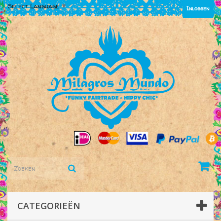
Select Language
▼
Inloggen
CATEGORIEËN