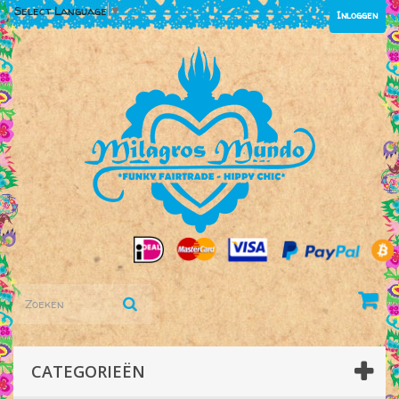
Select Language
▼
Inloggen
CATEGORIEËN