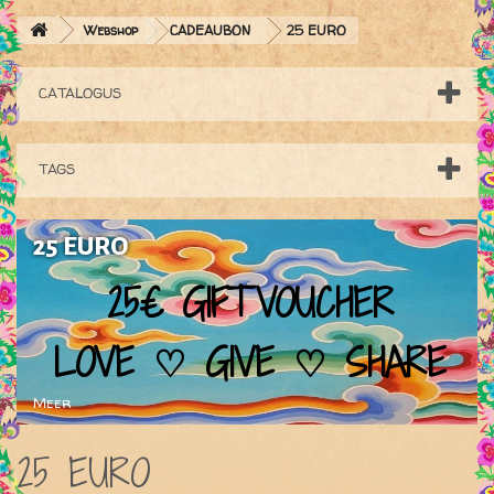
Webshop
CADEAUBON
25 EURO
CATALOGUS
TAGS
25 EURO
25€ GIFTVOUCHER
LOVE ♡ GIVE ♡ SHARE
Meer
25 EURO