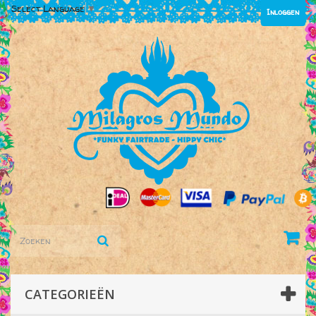
Select Language
▼
Inloggen
CATEGORIEËN