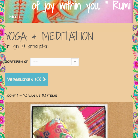
of joy within you. " Rumi
Meer
YOGA & MEDITATION
Er zijn 10 producten
Sorteren op
--
Vergelijken (
0
)
Toont 1 - 10 van de 10 items