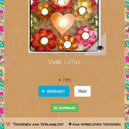
DIVINE LOTUS
€ 7,95
In winkelwagen
Meer
In voorraad
Toevoegen aan Verlanglijst
Aan vergelijken toevoegen