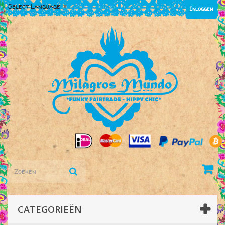
Select Language
▼
Inloggen
CATEGORIEËN