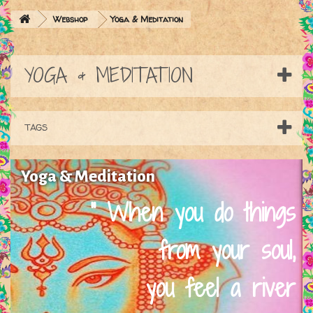
Webshop
Yoga & Meditation
YOGA & MEDITATION
TAGS
Yoga & Meditation
" When you do things
from your soul,
you feel a river