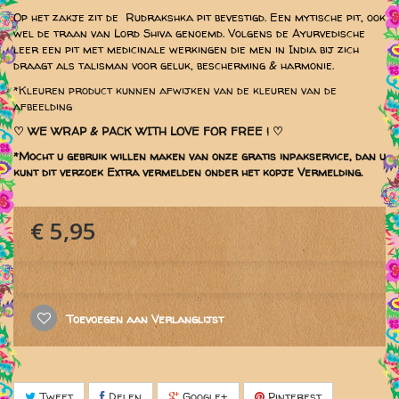
Op het zakje zit de Rudrakshka pit bevestigd. Een mytische pit, ook
wel de traan van Lord Shiva genoemd. Volgens de Ayurvedische
leer een pit met medicinale werkingen die men in India bij zich
draagt als talisman voor geluk, bescherming & harmonie.
*Kleuren product kunnen afwijken van de kleuren van de
afbeelding
♡
WE WRAP & PACK WITH LOVE FOR FREE ! ♡
*Mocht u gebruik willen maken van onze gratis inpakservice, dan u
kunt dit verzoek Extra vermelden onder het kopje Vermelding.
€ 5,95
Toevoegen aan Verlanglijst
Tweet
Delen
Google+
Pinterest