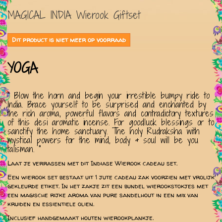
MAGICAL INDIA Wierook Giftset
Dit product is niet meer op voorraad
YOGA
" Blow the horn and begin your irrestible bumpy ride to
India. Brace yourself to be surprised and enchanted by
the rich aroma, powerful flavors and contradictory textures
of this desi aromatic incense. For goodluck blessings or to
sanctify the home sanctuary. The holy Rudraksha with
mystical powers for the mind, body & soul will be you
talisman. "
Laat je verrassen met dit Indiase Wierook cadeau set.
Een wierook set bestaat uit 1 jute cadeau zak voorzien met vrolijk
gekleurde etiket. In het zakje zit een bundel wierookstokjes met
een magische rijke aroma van pure sandelhout in een mix van
kruiden en essientiele olien.
Inclusief handgemaakt houten wierookplankje.