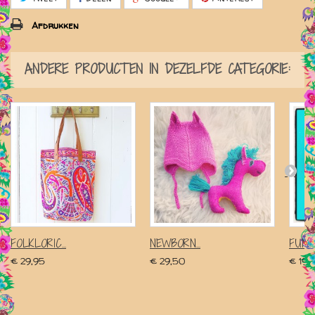
Afdrukken
ANDERE PRODUCTEN IN DEZELFDE CATEGORIE:
FOLKLORIC...
NEWBORN...
FUNK
€ 29,95
€ 29,50
€ 19,