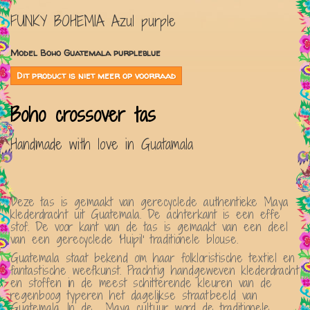
FUNKY BOHEMIA Azul purple
Model
Boho Guatemala purpleblue
Dit product is niet meer op voorraad
Boho crossover tas
Handmade with love in Guatamala
Deze tas is gemaakt van gerecyclede authentieke Maya
klederdracht uit Guatemala. De achterkant is een effe
stof. De voor kant van de tas is gemaakt van een deel
van een gerecyclede 'Huipil' traditionele blouse.
Guatemala staat bekend om haar folkloristische textiel en
fantastische weefkunst. Prachtig handgeweven klederdracht
en stoffen in de meest schitterende kleuren van de
regenboog typeren het dagelijkse straatbeeld van
Guatemala. In de Maya cultuur word de traditionele