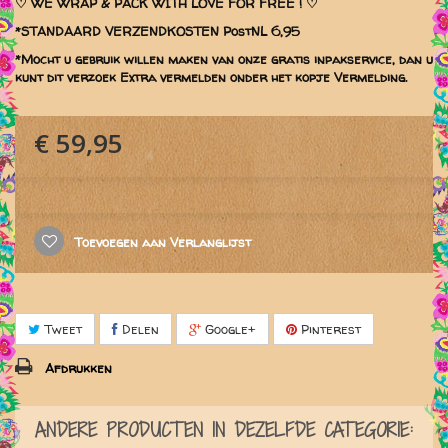
♡
WE WRAP & PACK WITH LOVE FOR FREE ! ♡
*STANDAARD VERZENDKOSTEN PostNL 6,95
*Mocht u gebruik willen maken van onze gratis inpakservice, dan u
kunt dit verzoek Extra vermelden onder het kopje Vermelding.
€ 59,95
Toevoegen aan Verlanglijst
Tweet
Delen
Google+
Pinterest
Afdrukken
ANDERE PRODUCTEN IN DEZELFDE CATEGORIE: