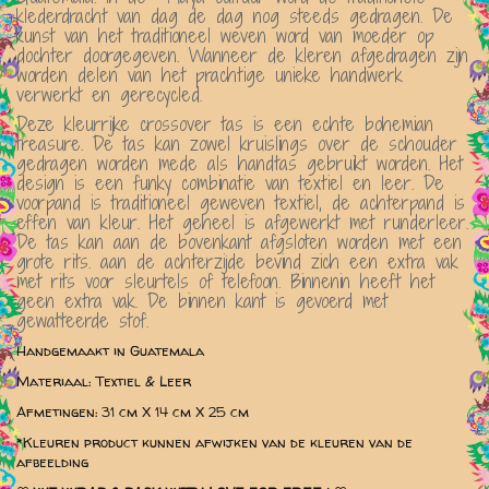
klederdracht van dag de dag nog steeds gedragen. De
kunst van het traditioneel weven word van moeder op
dochter doorgegeven. Wanneer de kleren afgedragen zijn
worden delen van het prachtige unieke handwerk
verwerkt en gerecycled.
Deze kleurrijke crossover tas is een echte bohemian
treasure. De tas kan zowel kruislings over de schouder
gedragen worden mede als handtas gebruikt worden. Het
design is een funky combinatie van textiel en leer. De
voorpand is traditioneel geweven textiel, de achterpand is
effen van kleur. Het geheel is afgewerkt met runderleer.
De tas kan aan de bovenkant afgsloten worden met een
grote rits. aan de achterzijde bevind zich een extra vak
met rits voor sleurtels of telefoon. Binnenin heeft het
geen extra vak. De binnen kant is gevoerd met
gewatteerde stof.
Handgemaakt in Guatemala
Materiaal: Textiel & Leer
Afmetingen: 31 cm X 14 cm X 25 cm
*Kleuren product kunnen afwijken van de kleuren van de
afbeelding