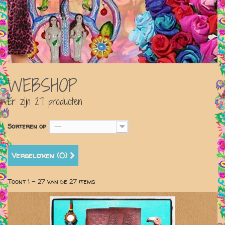
WEBSHOP
Er zijn 27 producten
Sorteren op
--
Vergelijken (
0
)
Toont 1 - 27 van de 27 items