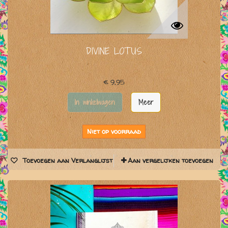
DIVINE LOTUS
€ 9,95
In winkelwagen
Meer
Niet op voorraad
Toevoegen aan Verlanglijst
Aan vergelijken toevoegen