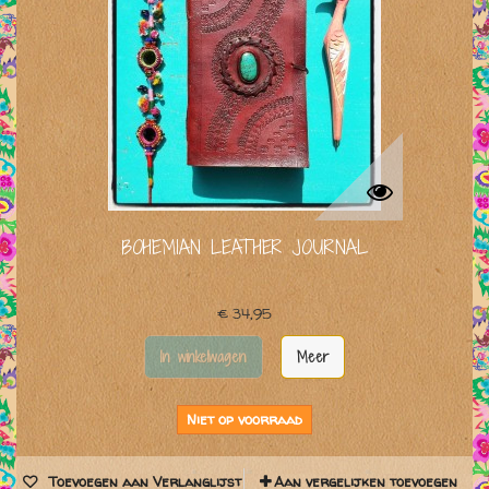
BOHEMIAN LEATHER JOURNAL
€ 34,95
In winkelwagen
Meer
Niet op voorraad
Toevoegen aan Verlanglijst
Aan vergelijken toevoegen