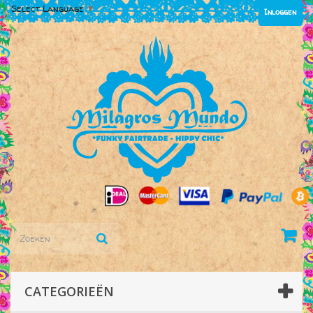
Select Language
▼
Inloggen
CATEGORIEËN