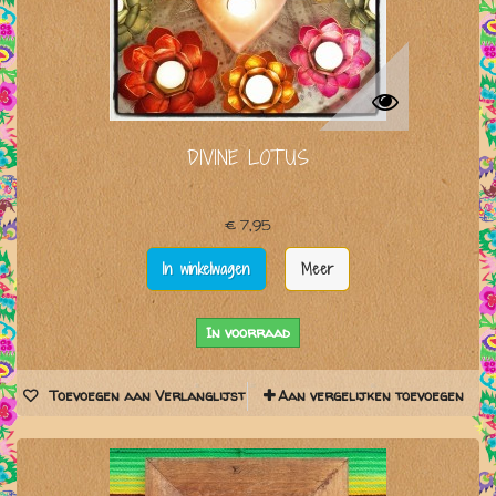
DIVINE LOTUS
€ 7,95
In winkelwagen
Meer
In voorraad
Toevoegen aan Verlanglijst
Aan vergelijken toevoegen