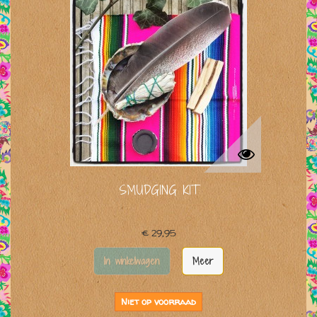
SMUDGING KIT
€ 29,95
In winkelwagen
Meer
Niet op voorraad