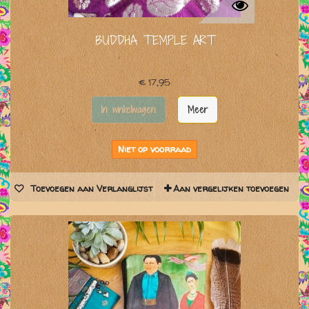
BUDDHA TEMPLE ART
€ 17,95
In winkelwagen
Meer
Niet op voorraad
Toevoegen aan Verlanglijst
Aan vergelijken toevoegen