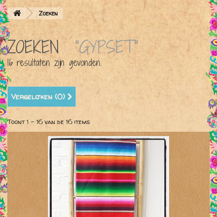
Zoeken
ZOEKEN
"GYPSET"
16 resultaten zijn gevonden.
Vergelijken (
0
)
Toont 1 - 16 van de 16 items