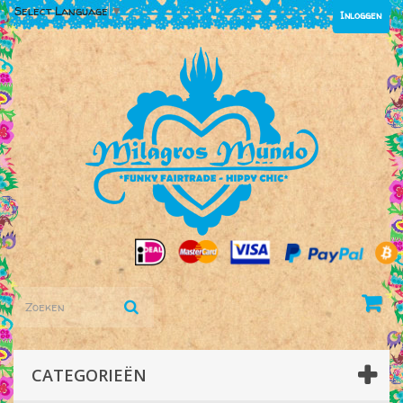
Select Language
▼
Inloggen
CATEGORIEËN