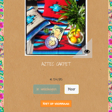
AZTEC CARPET
€ 54,95
In winkelwagen
Meer
Niet op voorraad