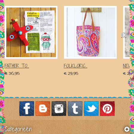
FATHER TO...
FOLKLORIC...
NEWBO
€ 36,95
€ 29,95
€ 29,
Categorieën