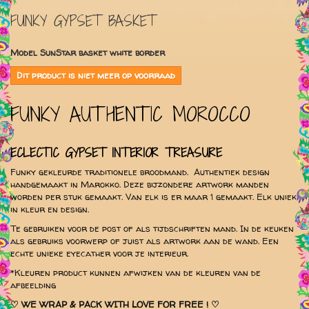
FUNKY GYPSET BASKET
Model
SunStar basket white border
Dit product is niet meer op voorraad
FUNKY AUTHENTIC MOROCCO
ECLECTIC GYPSET INTERIOR TREASURE
Funky gekleurde traditionele broodmand. Authentiek design
handgemaakt in Marokko. Deze bijzondere artwork manden
worden per stuk gemaakt. Van elk is er maar 1 gemaakt. Elk uniek
in kleur en design.
Te gebruiken voor de post of als tijdschriften mand. In de keuken
als gebruiks voorwerp of juist als artwork aan de wand. Een
echte unieke eyecather voor je interieur.
*Kleuren product kunnen afwijken van de kleuren van de
afbeelding
♡
WE WRAP & PACK WITH LOVE FOR FREE ! ♡