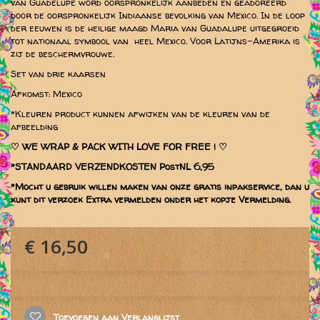
van Guadelupe word oorspronkelijk aanbeden en geadoreerd
door de oorspronkelijk Indiaanse bevolking van Mexico. In de loop
der eeuwen is de heilige maagd Maria van Guadalupe uitgegroeid
tot nationaal symbool van heel Mexico. Voor Latijns-Amerika is
zij de beschermvrouwe.
Set van drie kaarsen
Afkomst: Mexico
*Kleuren product kunnen afwijken van de kleuren van de
afbeelding
♡
WE WRAP & PACK WITH LOVE FOR FREE ! ♡
*STANDAARD VERZENDKOSTEN PostNL 6,95
*Mocht u gebruik willen maken van onze gratis inpakservice, dan u
kunt dit verzoek Extra vermelden onder het kopje Vermelding.
€ 16,50
Toevoegen aan Verlanglijst