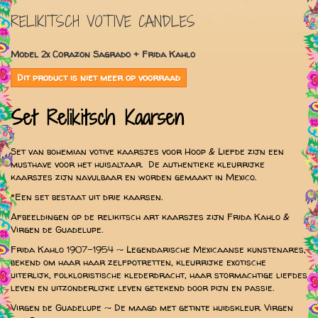
RELIKITSCH VOTIVE CANDLES
Model
2x Corazon Sagrado + Frida Kahlo
Dit product is niet meer op voorraad
Set Relikitsch Kaarsen
Set van bohemian votive kaarsjes voor Hoop & Liefde zijn een
musthave voor het huisaltaar. De authentieke kleurrijke
kaarsjes zijn navulbaar en worden gemaakt in Mexico.
*Een set bestaat uit drie kaarsen.
Afbeeldingen op de relikitsch art kaarsjes zijn Frida Kahlo &
Virgen de Guadelupe.
Frida Kahlo 1907-1954 ~ Legendarische Mexicaanse kunstenares,
bekend om haar haar zelfpotretten, kleurrijke exotische
uiterlijk, folkloristische klederdracht, haar stormachtige liefdes
leven en uitzonderlijke leven getekend door pijn en passie.
Virgen de Guadelupe ~ De maagd met getinte huidskleur. Virgen