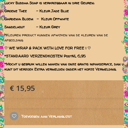
Lucky Buddha Soap is verkrijgbaar in drie Geuren:
Groene Thee - Kleur Jade Blue
Gardenia Bloem - Kleur Offwhite
Sandelhout - Kleur Grey
*Kleuren product kunnen afwijken van de kleuren van de
afbeelding
♡
WE WRAP & PACK WITH LOVE FOR FREE ! ♡
*STANDAARD VERZENDKOSTEN PostNL 6,95
*Mocht u gebruik willen maken van onze gratis inpakservice, dan u
kunt dit verzoek Extra vermelden onder het kopje Vermelding.
€ 15,95
Toevoegen aan Verlanglijst