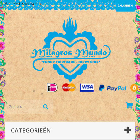
Select Language
▼
Inloggen
CATEGORIEËN