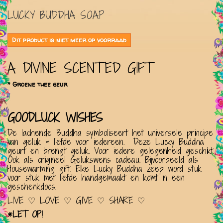
LUCKY BUDDHA SOAP
Dit product is niet meer op voorraad
A DIVINE SCENTED GIFT
* Groene thee geur
GOODLUCK WISHES
De lachende Buddha symboliseert het universele principe
van geluk & liefde voor iedereen. Deze Lucky Buddha
geurt en brengt geluk. Voor iedere gelegenheid geschikt.
Ook als origineel Gelukswens cadeau. Bijvoorbeeld als
Housewarming gift. Elke Lucky Buddha zeep word stuk
voor stuk met liefde handgemaakt en komt in een
geschenkdoos.
LIVE ♡ LOVE ♡ GIVE ♡ SHARE ♡
*LET OP!