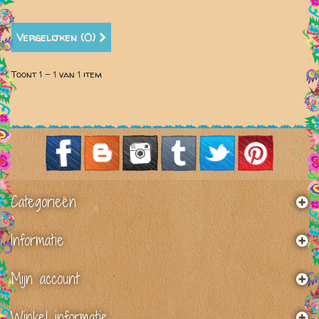
Vergelijken (
0
)
Toont 1 - 1 van 1 item
Categorieën
Informatie
Mijn account
Winkel informatie