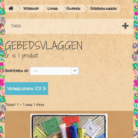
Webshop
Living
Garden
Gebedsvlaggen
TAGS
GEBEDSVLAGGEN
Er is 1 product.
Sorteren op
--
Vergelijken (
0
)
Toont 1 - 1 van 1 item