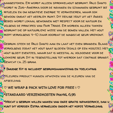
aangestoken. Er wordt alleen sprokkelhout gebruikt. Palo Santo
wordt in Zuid-Amerika door de indianen en sjamanen gebruikt bij
rituelen en om negatieve energie te verwijderen, maar ook
gewoon omdat het heerlijk ruikt. Dit Heilige Hout uit het Andes
gebied wordt lokaal gewonnen met respect voor de natuur en
volgens de principes van Fair Trade. Er worden alleen takken
gebruikt die op natuurlijke wijze van de bomen vallen. Het hout
rijpt vervolgens 4-10 jaar voordat de magische geur vrijkomt.
Gebruik: steek de Palo Santo aan en laat het even branden. Blaas
vervolgens zodat het hout gaat gloeien (zoals op een kooltje). Het
hout gloeit eventjes, maar dat is meestal al voldoende voor de
lekkere geur. Dit in tegenstelling tot wierook dat continue brandt.
Gewicht ca. 25 gram.
* Smudge Kit is inclusief gebruiksaanwijzing en toelichting
*Kleuren product kunnen afwijken van de kleuren van de
afbeelding
♡
WE WRAP & PACK WITH LOVE FOR FREE ! ♡
*STANDAARD VERZENDKOSTEN PostNL 6,95
*Mocht u gebruik willen maken van onze gratis inpakservice, dan u
kunt dit verzoek Extra vermelden onder het kopje Vermelding.