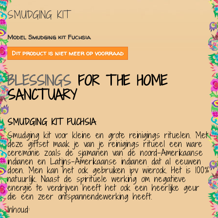
SMUDGING KIT
Model
Smudging kit Fuchsia
Dit product is niet meer op voorraad
BLESSINGS
FOR THE HOME
SANCTUARY
SMUDGING KIT FUCHSIA
Smudging kit voor kleine en grote reinigings rituelen. Met
deze giftset maak je van je reinigings ritueel een ware
ceremonie zoals de sjamanen van de noord-Amerikaanse
indianen en Latijns-Amerikaanse indianen dat al eeuwen
doen. Men kan het ook gebruiken ipv wierook. Het is 100%
natuurlijk. Naast de spirituele werking om negatieve
energie te verdrijven heeft het ook een heerlijke geur
die een zeer ontspannendewerking heeft.
Inhoud: