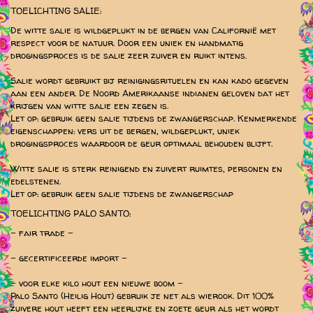
TOELICHTING SALIE:
De witte salie is wildgeplukt in de bergen van Californië met
respect voor de natuur. Door een uniek en handmatig
drogingsproces is de salie zeer zuiver en ruikt intens.
Salie wordt gebruikt bij reinigingsrituelen en kan kado gegeven
aan een ander. De Noord Amerikaanse indianen geloven dat het
krijgen van witte salie een zegen is.
Let op: gebruik geen salie tijdens de zwangerschap. Kenmerkende
eigenschappen: vers uit de bergen, wildgeplukt, uniek
drogingsproces waardoor de geur optimaal behouden blijft.
Witte salie is sterk reinigend en zuivert ruimtes, personen en
edelstenen.
Let op: gebruik geen salie tijdens de zwangerschap
TOELICHTING PALO SANTO:
- fair trade -
- gecertificeerde import -
- voor elke kilo hout een nieuwe boom -
Palo Santo (Heilig Hout) gebruik je net als wierook. Dit 100%
zuivere hout heeft een heerlijke en zoete geur als het wordt