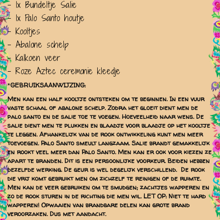
- 1x Bundeltje Salie
- 1x Palo Santo houtje
- Kooltjes
- Abalone schelp
- Kalkoen veer
- Roze Aztec ceremonie kleedje
*
GEBRUIKSAANWIJZING:
Men kan een half kooltje ontsteken om te beginnen. In een vuur
vaste schaal of abalone schelp. Zodra het gloeit dient men de
palo santo en de salie toe te voegen. Hoeveelheid naar wens. De
salie dient men te plukken en blaadje voor blaadje op het kooltje
te leggen. Afhankelijk van de rook ontwikkeling kunt men meer
toevoegen. Palo Santo smeult langzaam. Salie brandt gemakkelijk
en rookt veel meer dan Palo Santo. Men kan er ook voor kiezen ze
apart te branden. Dit is een persoonlijke voorkeur. Beiden hebben
dezelfde werking. De geur is wel degelijk verschillend. De rook
die vrij komt gebruikt men om zichzelf te reinigen of de ruimte.
Men kan de veer gebruiken om te smudgen; zachtjes wapperen en
zo de rook sturen in de richting die men wil. LET OP: Niet te hard
wapperen! Opwaaien van brandbare delen kan grote brand
veroorzaken. Dus met aandacht.