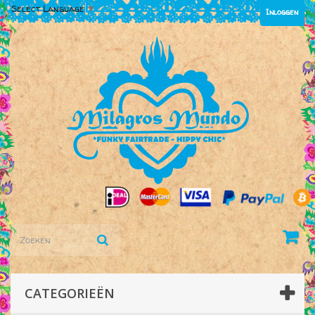
Select Language
▼
Inloggen
CATEGORIEËN