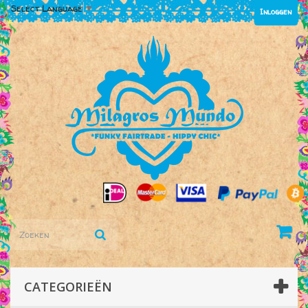
Select Language
▼
Inloggen
CATEGORIEËN