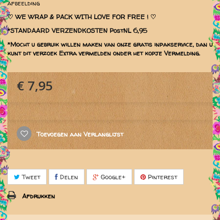
afbeelding
♡
WE WRAP & PACK WITH LOVE FOR FREE ! ♡
*STANDAARD VERZENDKOSTEN PostNL 6,95
*Mocht u gebruik willen maken van onze gratis inpakservice, dan u
kunt dit verzoek Extra vermelden onder het kopje Vermelding.
€ 7,95
Toevoegen aan Verlanglijst
Tweet
Delen
Google+
Pinterest
Afdrukken