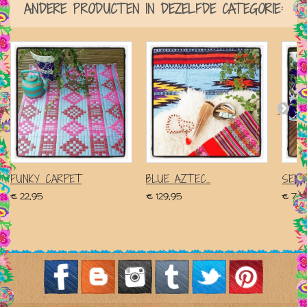
ANDERE PRODUCTEN IN DEZELFDE CATEGORIE:
FUNKY CARPET
BLUE AZTEC...
SENE
€ 22,95
€ 129,95
€ 7,9