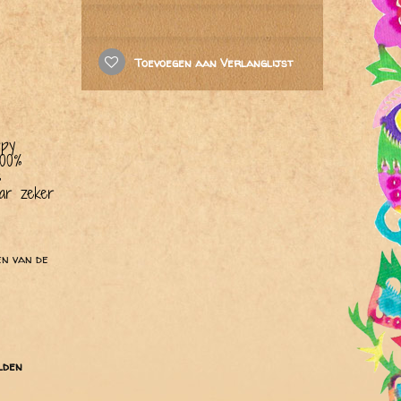
Toevoegen aan Verlanglijst
ppy
100%
s
ar zeker
en van de
lden