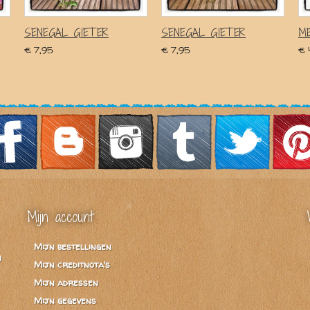
SENEGAL GIETER
SENEGAL GIETER
ME
€ 7,95
€ 7,95
€ 
Mijn account
Mijn bestellingen
n
Mijn creditnota's
Mijn adressen
Mijn gegevens