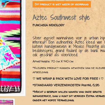
Dit product is niet meer op voorraad
Aztec Southwest style
FUNCHSIA MIXOLOGY
Stoer gypset wannahave voor je urban hi
interieur! Een authentiek Aztec kleed van 
katoen handgeweven in Mexico. Prachtig al
beddensprei, grand foulard op de bank ma
ook geschikt als vloerkleed.
Afmetingen: 70 cm X 140 cm
*Kleuren product kunnen afwijken van de kleur
afbeelding
♡
WE WRAP & PACK WITH LOVE FOR FREE ! ♡
*STANDAARD VERZENDKOSTEN PostNL 6,95
*Mocht u gebruik willen maken van onze gratis
inpakservice, dan u kunt dit verzoek Extra verme
onder het kopje Vermelding.