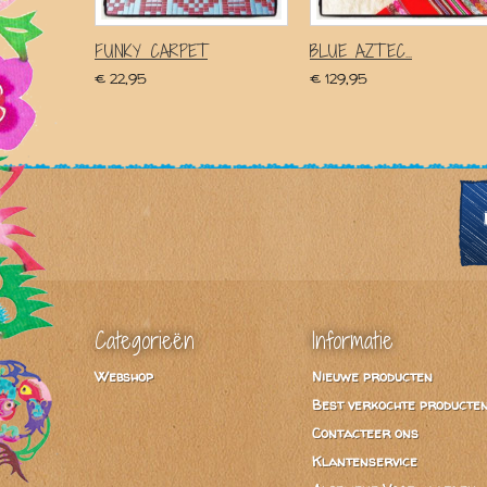
FUNKY CARPET
BLUE AZTEC...
€ 22,95
€ 129,95
Categorieën
Informatie
Webshop
Nieuwe producten
Best verkochte producte
Contacteer ons
Klantenservice