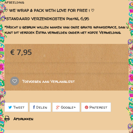
afbeelding
♡
WE WRAP & PACK WITH LOVE FOR FREE ! ♡
*STANDAARD VERZENDKOSTEN PostNL 6,95
*Mocht u gebruik willen maken van onze gratis inpakservice, dan u
kunt dit verzoek Extra vermelden onder het kopje Vermelding.
€ 7,95
Toevoegen aan Verlanglijst
Tweet
Delen
Google+
Pinterest
Afdrukken