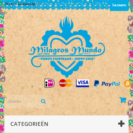
Select Language
▼
Inloggen
CATEGORIEËN