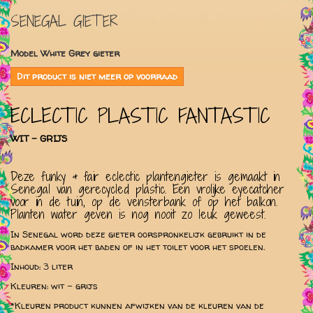
SENEGAL GIETER
Model
White Grey gieter
Dit product is niet meer op voorraad
ECLECTIC PLASTIC FANTASTIC
WIT - GRIJS
Deze funky & fair eclectic plantengieter is gemaakt in
Senegal van gerecycled plastic. Een vrolijke eyecatcher
voor in de tuin, op de vensterbank of op het balkon.
Planten water geven is nog nooit zo leuk geweest.
In Senegal word deze gieter oorspronkelijk gebruikt in de
badkamer voor het baden of in het toilet voor het spoelen.
Inhoud: 3 liter
Kleuren: wit - grijs
*Kleuren product kunnen afwijken van de kleuren van de