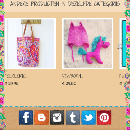
ANDERE PRODUCTEN IN DEZELFDE CATEGORIE:
FOLKLORIC...
NEWBORN...
FUNK
€ 29,95
€ 29,50
€ 19,