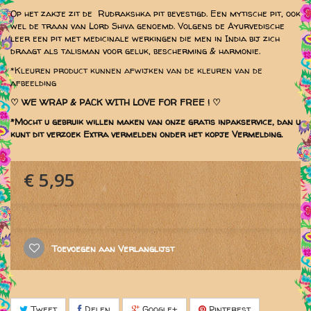
Op het zakje zit de Rudrakshka pit bevestigd. Een mytische pit, ook
wel de traan van Lord Shiva genoemd. Volgens de Ayurvedische
leer een pit met medicinale werkingen die men in India bij zich
draagt als talisman voor geluk, bescherming & harmonie.
*Kleuren product kunnen afwijken van de kleuren van de
afbeelding
♡
WE WRAP & PACK WITH LOVE FOR FREE ! ♡
*Mocht u gebruik willen maken van onze gratis inpakservice, dan u
kunt dit verzoek Extra vermelden onder het kopje Vermelding.
€ 5,95
Toevoegen aan Verlanglijst
Tweet
Delen
Google+
Pinterest