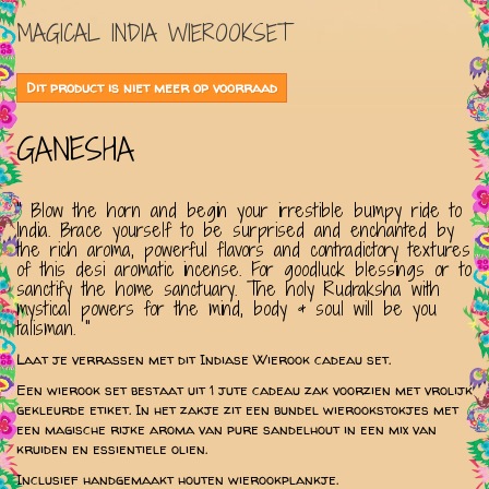
MAGICAL INDIA WIEROOKSET
Dit product is niet meer op voorraad
GANESHA
" Blow the horn and begin your irrestible bumpy ride to
India. Brace yourself to be surprised and enchanted by
the rich aroma, powerful flavors and contradictory textures
of this desi aromatic incense. For goodluck blessings or to
sanctify the home sanctuary. The holy Rudraksha with
mystical powers for the mind, body & soul will be you
talisman. "
Laat je verrassen met dit Indiase Wierook cadeau set.
Een wierook set bestaat uit 1 jute cadeau zak voorzien met vrolijk
gekleurde etiket. In het zakje zit een bundel wierookstokjes met
een magische rijke aroma van pure sandelhout in een mix van
kruiden en essientiele olien.
Inclusief handgemaakt houten wierookplankje.