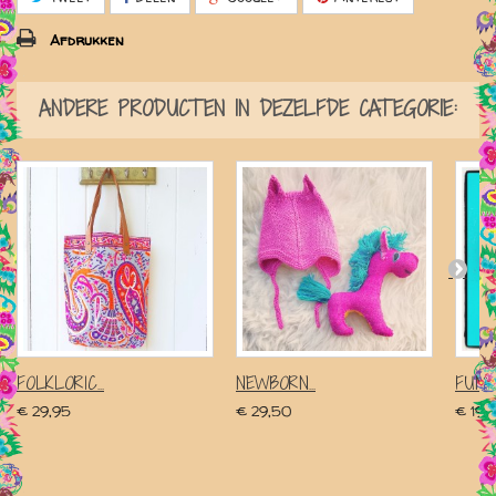
Afdrukken
ANDERE PRODUCTEN IN DEZELFDE CATEGORIE:
FOLKLORIC...
NEWBORN...
FUNK
€ 29,95
€ 29,50
€ 19,